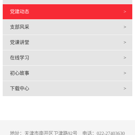
党建动态
>
支部风采
>
党课讲堂
>
在线学习
>
初心故事
>
下载中心
>
地址：天津市南开区卫津路92号 电话：022-27403630