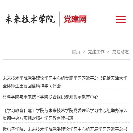
首页
>
党建工作
>
党建动态
未来技术学院党委理论学习中心组专题学习习近平总书记给天津大学
全体师生重要回信精神学习体会
材料学院与未来技术学院联合组织参观警示教育中心
【学习教育】建工学院与未来技术学院党委理论学习中心组举办深入
贯彻中央八项规定精神学习教育读书班
微电子学院、未来技术学院党委理论学习中心组开展学习习近平总书